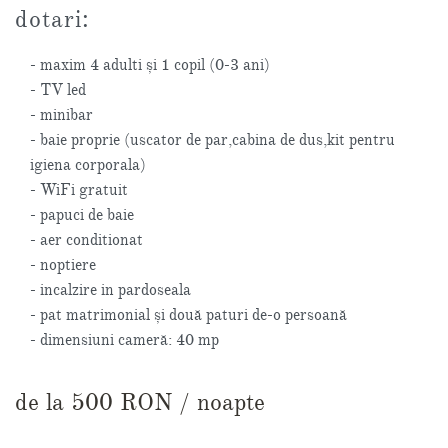
dotari:
- maxim 4 adulti și 1 copil (0-3 ani)
- TV led
- minibar
- baie proprie (uscator de par,cabina de dus,kit pentru
igiena corporala)
- WiFi gratuit
- papuci de baie
- aer conditionat
- noptiere
- incalzire in pardoseala
- pat matrimonial și două paturi de-o persoană
- dimensiuni cameră: 40 mp
de la 500 RON / noapte