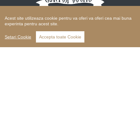
Acest site utilizeaza cookie pentru va oferi va oferi cea mai buna
Hunedoara, Str Cernei, nr. 2
experinta pentru acest site.
Pensiune: 0772028207 Restaurant: 0770123333
Setari Cookie
Accepta toate Cookie
rezervari@curteavechehunedoara.ro
Meniu
Acasa
Camere
Restaurant
Despre noi
Poveste
Atracţii turistice
Facilitaţi