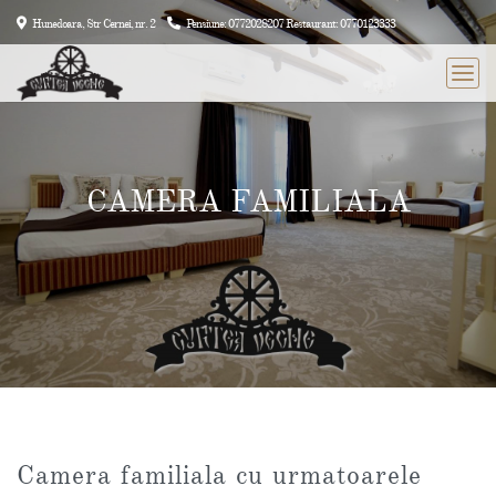
Hunedoara, Str Cernei, nr. 2
Pensiune: 0772028207 Restaurant: 0770123333
CAMERA FAMILIALA
Camera familiala cu urmatoarele